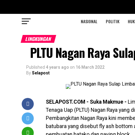
NASIONAL
POLITIK
HU
LINGKUNGAN
PLTU Nagan Raya Sula
Published
4 years ago
on
16 March 2022
By
Selapost
SELAPOST.COM - Suka Makmue -
Li
Tenaga Uap (PLTU) Nagan Raya yang dik
Pembangkitan Nagan Raya kini member
batubara yang disebut fly ash bottom
pembuatan batako dan paving block.