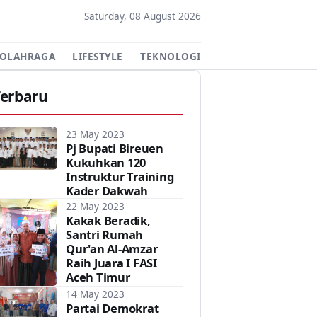
Saturday, 08 August 2026
OLAHRAGA
LIFESTYLE
TEKNOLOGI
SASTRA
DAERAH
Terbaru
23 May 2023
Pj Bupati Bireuen
Kukuhkan 120
Instruktur Training
Kader Dakwah
22 May 2023
Kakak Beradik,
Santri Rumah
Qur'an Al-Amzar
Raih Juara I FASI
Aceh Timur
14 May 2023
Partai Demokrat