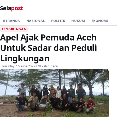
Sela
post
BERANDA
NASIONAL
POLITIK
HUKUM
EKONOMI
P
LINGKUNGAN
Apel Ajak Pemuda Aceh
Untuk Sadar dan Peduli
Lingkungan
Thursday, 16 June 2022
378 kali dibaca