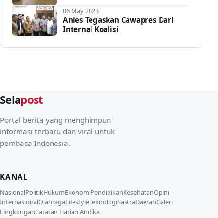
06 May 2023
Anies Tegaskan Cawapres Dari
Internal Koalisi
Sela
post
Portal berita yang menghimpun
informasi terbaru dan viral untuk
pembaca Indonesia.
KANAL
Nasional
Politik
Hukum
Ekonomi
Pendidikan
Kesehatan
Opini
Internasional
Olahraga
Lifestyle
Teknologi
Sastra
Daerah
Galeri
Lingkungan
Catatan Harian Andika