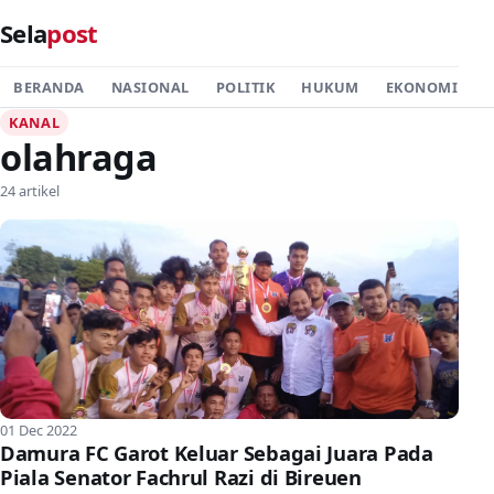
Sela
post
BERANDA
NASIONAL
POLITIK
HUKUM
EKONOMI
P
KANAL
olahraga
24 artikel
01 Dec 2022
Damura FC Garot Keluar Sebagai Juara Pada
Piala Senator Fachrul Razi di Bireuen