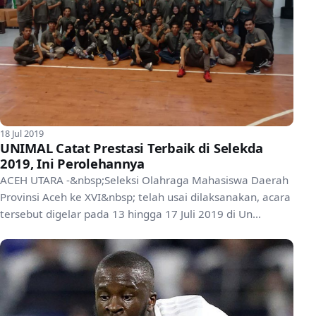
18 Jul 2019
UNIMAL Catat Prestasi Terbaik di Selekda
2019, Ini Perolehannya
ACEH UTARA -&nbsp;Seleksi Olahraga Mahasiswa Daerah
Provinsi Aceh ke XVI&nbsp; telah usai dilaksanakan, acara
tersebut digelar pada 13 hingga 17 Juli 2019 di Un...