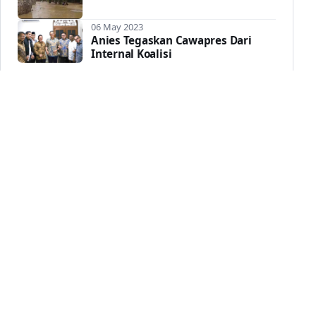
06 May 2023
Anies Tegaskan Cawapres Dari
Internal Koalisi
Sela
post
Portal berita yang menghimpun
informasi terbaru dan viral untuk
pembaca Indonesia.
KANAL
Nasional
Politik
Hukum
Ekonomi
Pendidikan
Kesehatan
Opini
Internasional
Olahraga
Lifestyle
Teknologi
Sastra
Daerah
Galeri